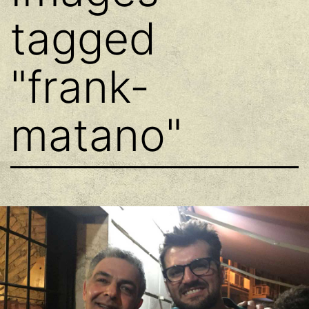
tagged
"frank-
matano"