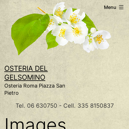
Salta
Menu
al
contenuto
OSTERIA DEL
GELSOMINO
Osteria Roma Piazza San
Pietro
Tel. 06 630750 - Cell. 335 8150837
Images